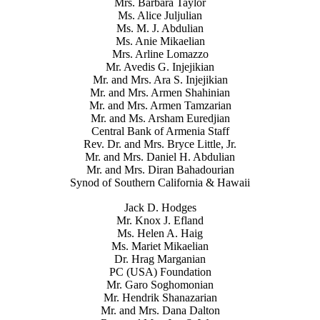
Mrs. Barbara Taylor
Ms. Alice Juljulian
Ms. M. J. Abdulian
Ms. Anie Mikaelian
Mrs. Arline Lomazzo
Mr. Avedis G. Injejikian
Mr. and Mrs. Ara S. Injejikian
Mr. and Mrs. Armen Shahinian
Mr. and Mrs. Armen Tamzarian
Mr. and Ms. Arsham Euredjian
Central Bank of Armenia Staff
Rev. Dr. and Mrs. Bryce Little, Jr.
Mr. and Mrs. Daniel H. Abdulian
Mr. and Mrs. Diran Bahadourian
Synod of Southern California & Hawaii
Jack D. Hodges
Mr. Knox J. Efland
Ms. Helen A. Haig
Ms. Mariet Mikaelian
Dr. Hrag Marganian
PC (USA) Foundation
Mr. Garo Soghomonian
Mr. Hendrik Shanazarian
Mr. and Mrs. Dana Dalton