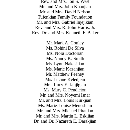
Rev. and Mrs. Jon S. West
Mr. and Mrs. John Khanjian
Mr. and Mrs. David Nelson
Tufenkian Family Foundation
Mr. and Mrs. Gabriel Injejikian
Rev. and Mrs. R. John Harris, Jr.
Rev. Dr. and Mrs. Kenneth F. Baker
Mr. Mark A. Conley
Ms. Rohini De Silva
Ms. Nora Doctorian
Ms. Nancy K. Smith
Ms. Lynn Nakashian
Ms. Marie Kazanjian
Mr. Matthew Feeney
Ms. Lucine Keledjian
Mrs. Lucy E. Janjigian
Ms. Mary C. Pendleton
Mr. and Mrs. Noyemi Isnar
Mr. and Mrs. Louis Kurkjian
Ms. Marie-Louise Meneshian
Mr. and Mrs. Michael Piranian
Mr. and Mrs. Martin L. Eskijian
Dr. and Dr. Nazareth E. Darakjian