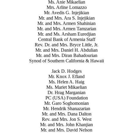
Ms. Anie Mikaelian
Mrs. Arline Lomazzo
Mr. Avedis G. Injejikian
Mr. and Mrs. Ara S. Injejikian
Mr. and Mrs. Armen Shahinian
Mr. and Mrs. Armen Tamzarian
Mr. and Ms. Arsham Euredjian
Central Bank of Armenia Staff
Rev. Dr. and Mrs. Bryce Little, Jr.
Mr. and Mrs. Daniel H. Abdulian
Mr. and Mrs. Diran Bahadourian
Synod of Southern California & Hawaii
Jack D. Hodges
Mr. Knox J. Efland
Ms. Helen A. Haig
Ms. Mariet Mikaelian
Dr. Hrag Marganian
PC (USA) Foundation
Mr. Garo Soghomonian
Mr. Hendrik Shanazarian
Mr. and Mrs. Dana Dalton
Rev. and Mrs. Jon S. West
Mr. and Mrs. John Khanjian
Mr. and Mrs. David Nelson