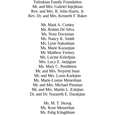
Tufenkian Family Foundation
Mr. and Mrs. Gabriel Injejikian
Rev. and Mrs. R. John Harris, Jr.
Rev. Dr. and Mrs. Kenneth F. Baker
Mr. Mark A. Conley
Ms. Rohini De Silva
Ms. Nora Doctorian
Ms. Nancy K. Smith
Ms. Lynn Nakashian
Ms. Marie Kazanjian
Mr. Matthew Feeney
Ms. Lucine Keledjian
Mrs. Lucy E. Janjigian
Ms. Mary C. Pendleton
Mr. and Mrs. Noyemi Isnar
Mr. and Mrs. Louis Kurkjian
Ms. Marie-Louise Meneshian
Mr. and Mrs. Michael Piranian
Mr. and Mrs. Martin L. Eskijian
Dr. and Dr. Nazareth E. Darakjian
Ms. M. T. Skoog
Ms. Rose Messerlian
Ms. Palig Kilaghbian