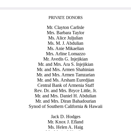
PRIVATE DONORS
Mr. Clayton Carlisle
Mrs. Barbara Taylor
Ms. Alice Juljulian
Ms. M. J. Abdulian
Ms. Anie Mikaelian
Mrs. Arline Lomazzo
Mr. Avedis G. Injejikian
Mr. and Mrs. Ara S. Injejikian
Mr. and Mrs. Armen Shahinian
Mr. and Mrs. Armen Tamzarian
Mr. and Ms. Arsham Euredjian
Central Bank of Armenia Staff
Rev. Dr. and Mrs. Bryce Little, Jr.
Mr. and Mrs. Daniel H. Abdulian
Mr. and Mrs. Diran Bahadourian
Synod of Southern California & Hawaii
Jack D. Hodges
Mr. Knox J. Efland
Ms. Helen A. Haig