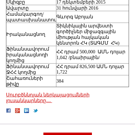
Սկիզբը
17 դեկտեմբերի 2015
Ավարտը
31 հունվարի 2016
Համակարգող/
Գևորգ Աբոյան
պատասխանատու
Տիկնիկային արվեստի
գործիչներ միջազգային
Իրականացնող
միության հայկական
կենտրոն ՀԿ (ՏԱԳՄՄ ՀԿ)
Ֆինանսավորում
ՀՀ դրամ 500,000 ԱՄՆ դոլար
իրականացնողի
1,042 /բնաիրային/
կողմից
Ֆինանսավորում
ՀՀ դրամ 826,500 ԱՄՆ դոլար
1,722
ՋՀՀ կողմից
Շահառուների
384
թիվը
Սուրբծննդյան ներկայացումների
լուսանկարները....