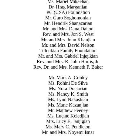
Ms. Mariet Mikaelian
Dr. Hrag Marganian
PC (USA) Foundation
Mr. Garo Soghomonian
Mr. Hendrik Shanazarian
Mr. and Mrs. Dana Dalton
Rev. and Mrs. Jon S. West
Mr. and Mrs. John Khanjian
Mr. and Mrs. David Nelson
Tufenkian Family Foundation
Mr. and Mrs. Gabriel Injejikian
Rev. and Mrs. R. John Harris, Jr.
Rev. Dr. and Mrs. Kenneth F. Baker
Mr. Mark A. Conley
Ms. Rohini De Silva
Ms. Nora Doctorian
Ms. Nancy K. Smith
Ms. Lynn Nakashian
Ms. Marie Kazanjian
Mr. Matthew Feeney
Ms. Lucine Keledjian
Mrs. Lucy E. Janjigian
Ms. Mary C. Pendleton
Mr. and Mrs. Noyemi Isnar