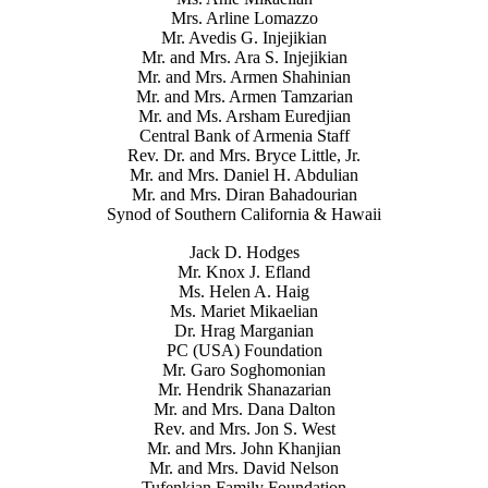
Mrs. Arline Lomazzo
Mr. Avedis G. Injejikian
Mr. and Mrs. Ara S. Injejikian
Mr. and Mrs. Armen Shahinian
Mr. and Mrs. Armen Tamzarian
Mr. and Ms. Arsham Euredjian
Central Bank of Armenia Staff
Rev. Dr. and Mrs. Bryce Little, Jr.
Mr. and Mrs. Daniel H. Abdulian
Mr. and Mrs. Diran Bahadourian
Synod of Southern California & Hawaii
Jack D. Hodges
Mr. Knox J. Efland
Ms. Helen A. Haig
Ms. Mariet Mikaelian
Dr. Hrag Marganian
PC (USA) Foundation
Mr. Garo Soghomonian
Mr. Hendrik Shanazarian
Mr. and Mrs. Dana Dalton
Rev. and Mrs. Jon S. West
Mr. and Mrs. John Khanjian
Mr. and Mrs. David Nelson
Tufenkian Family Foundation