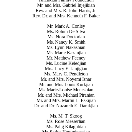
Mr. and Mrs. Gabriel Injejikian
Rev. and Mrs. R. John Harris, Jr.
Rev. Dr. and Mrs. Kenneth F. Baker
Mr. Mark A. Conley
Ms. Rohini De Silva
Ms. Nora Doctorian
Ms. Nancy K. Smith
Ms. Lynn Nakashian
Ms. Marie Kazanjian
Mr. Matthew Feeney
Ms. Lucine Keledjian
Mrs. Lucy E. Janjigian
Ms. Mary C. Pendleton
Mr. and Mrs. Noyemi Isnar
Mr. and Mrs. Louis Kurkjian
Ms. Marie-Louise Meneshian
Mr. and Mrs. Michael Piranian
Mr. and Mrs. Martin L. Eskijian
Dr. and Dr. Nazareth E. Darakjian
Ms. M. T. Skoog
Ms. Rose Messerlian
Ms. Palig Kilaghbian
Mr. Sarkis Karaminassian