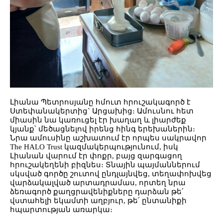
Լիանա Պետրոսյանը հմուտ հրուշակագործ է
Ստեփանակերտից`
Արցախից
։ Ամուսնու հետ
միասին նա կառուցել էր խաղաղ և լիարժեք
կյանք՝ մեծացնելով իրենց հինգ երեխաներին։
Նրա ամուսինը աշխատում էր որպես սակրավոր
The HALO Trust կազմակերպությունում, իսկ
Լիանան վարում էր փոքր, բայց զարգացող
հրուշակեղենի բիզնես։ Տնային պայմաններում
սկսված գործը շուտով ընդլայնվեց, տեղափոխվե
ց
վարձակալված արտադրամաս, որտեղ նրա
ձեռագործ քաղցրավենիքները դարձան թե՛
վստահելի եկամտի աղբյուր, թե՛ ընտանիքի
հպարտության առարկա։