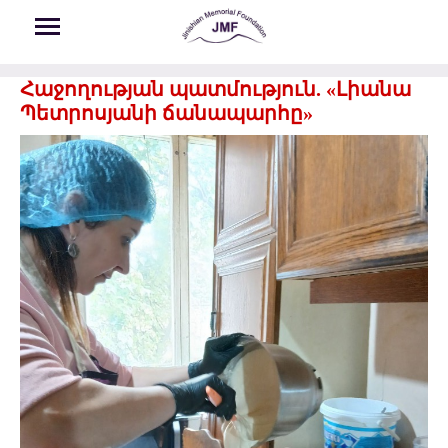
Skip to main content
Հաջողության պատմություն. «Լիանա
Պետրոսյանի ճանապարհը»