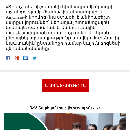
«Ջինիշյան» հիշատակի հիմնադրամի ծրագրի
աջակցությամբ
(
համաֆինանսավորվում է
AmCham-ի
կողմից
) նա ստացել է անհրաժեշտ
սարքավորումներ՝ ներառյալ
խոհանոցային
կոմբայն
, սառնարան և վակուումային
փաթեթավորման սարք՝ ինչը օգնում է նրան
ընդլայնել արտադրությունը և ավելի մոտենալ իր
նպատակին՝
ընտանիքի համար կայուն բիզնեսի
վերականգնմանը։
ՆՎԻՐԱՏՎՈՒԹՅՈՒՆ
ՋՀՀ Տարեկան հաշվետվություն 2024