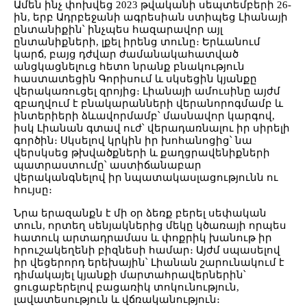
Ամեն ինչ փոխվեց 2023 թվականի սեպտեմբերի 26-
ին, երբ Ադրբեջանի ագրեսիան ստիպեց Լիանայի
ընտանիքին՝ ինչպես հազարավոր այլ
ընտանիքների, լքել իրենց տունը։ Երևանում
կարճ, բայց դժվար ժամանակահատված
անցկացնելուց հետո նրանք բնակություն
հաստատեցին Գորիսում և սկսեցին կյանքը
վերակառուցել զրոյից։ Լիանայի ամուսինը այժմ
զբաղվում է բնակարանների վերանորոգմամբ և
ինտերիերի ձևավորմամբ՝ մասնավոր կարգով,
իսկ Լիանան գտավ ուժ՝ վերադառնալու իր սիրելի
գործին։ Սկսելով կրկին իր խոհանոցից՝ նա
վերսկսեց թխվածքների և քաղցրավենիքների
պատրաստումը՝ աստիճանաբար
վերականգնելով իր նպատակասլացությունն ու
հույսը։
Նրա երազանքն է մի օր ձեռք բերել սեփական
տուն, որտեղ սենյակներից մեկը կծառայի որպես
հատուկ արտադրամաս և փոքրիկ խանութ իր
հրուշակեղենի բիզնեսի համար։ Այժմ սպասելով
իր վեցերորդ երեխային՝ Լիանան շարունակում է
դիմակայել կյանքի մարտահրավերներին՝
ցուցաբերելով բացառիկ տոկունություն,
լավատեսություն և վճռականություն։