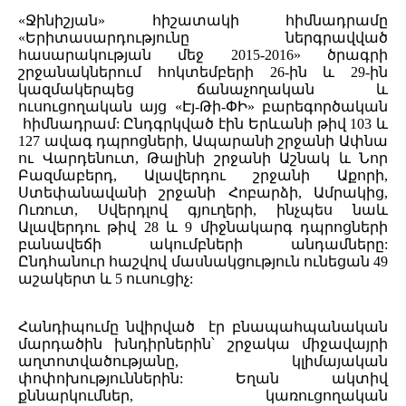
«Ջինիշյան» հիշատակի հիմնադրամը
«Երիտասարդությունը ներգրավված
հասարակության մեջ 2015-2016» ծրագրի
շրջանակներում հոկտեմբերի 26-ին և 29-ին
կազմակերպեց ճանաչողական և
ուսուցողական այց «Էյ-Թի-ՓԻ» բարեգործական
հիմնադրամ: Ընդգրկված էին Երևանի թիվ 103 և
127 ավագ դպրոցների, Ապարանի շրջանի Ափնա
ու Վարդենուտ, Թալինի շրջանի Աշնակ և Նոր
Բազմաբերդ, Ալավերդու շրջանի Աքորի,
Ստեփանավանի շրջանի Հոբարձի, Ամրակից,
Ուռուտ, Սվերդլով գյուղերի, ինչպես նաև
Ալավերդու թիվ 28 և 9 միջնակարգ դպրոցների
բանավեճի ակումբների անդամները:
Ընդհանուր հաշվով մասնակցություն ունեցան 49
աշակերտ և 5 ուսուցիչ:
Հանդիպումը նվիրված էր բնապահպանական
մարդածին խնդիրներին՝ շրջակա միջավայրի
աղտոտվածությանը, կլիմայական
փոփոխություններին: Եղան ակտիվ
քննարկումներ, կառուցողական