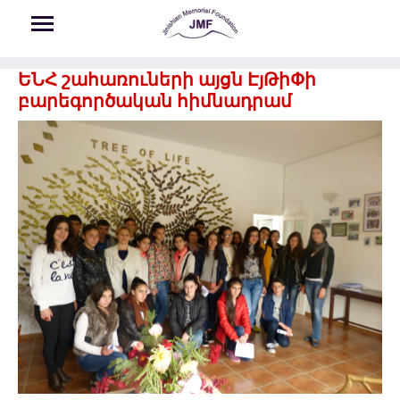
Skip to main content
ԵՆՀ շահառուների այցն ԷյԹիՓի
բարեգործական հիմնադրամ