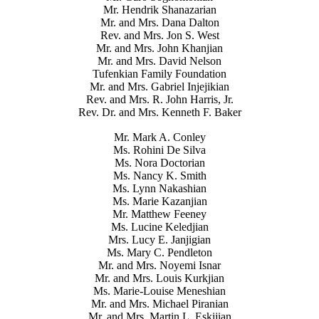
Mr. Hendrik Shanazarian
Mr. and Mrs. Dana Dalton
Rev. and Mrs. Jon S. West
Mr. and Mrs. John Khanjian
Mr. and Mrs. David Nelson
Tufenkian Family Foundation
Mr. and Mrs. Gabriel Injejikian
Rev. and Mrs. R. John Harris, Jr.
Rev. Dr. and Mrs. Kenneth F. Baker
Mr. Mark A. Conley
Ms. Rohini De Silva
Ms. Nora Doctorian
Ms. Nancy K. Smith
Ms. Lynn Nakashian
Ms. Marie Kazanjian
Mr. Matthew Feeney
Ms. Lucine Keledjian
Mrs. Lucy E. Janjigian
Ms. Mary C. Pendleton
Mr. and Mrs. Noyemi Isnar
Mr. and Mrs. Louis Kurkjian
Ms. Marie-Louise Meneshian
Mr. and Mrs. Michael Piranian
Mr. and Mrs. Martin L. Eskijian