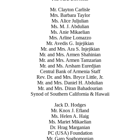
Mr. Clayton Carlisle
Mrs. Barbara Taylor
Ms. Alice Juljulian
Ms. M. J. Abdulian
Ms. Anie Mikaelian
Mrs. Arline Lomazzo
Mr. Avedis G. Injejikian
Mr. and Mrs. Ara S. Injejikian
Mr. and Mrs. Armen Shahinian
Mr. and Mrs. Armen Tamzarian
Mr. and Ms. Arsham Euredjian
Central Bank of Armenia Staff
Rev. Dr. and Mrs. Bryce Little, Jr.
Mr. and Mrs. Daniel H. Abdulian
Mr. and Mrs. Diran Bahadourian
Synod of Southern California & Hawaii
Jack D. Hodges
Mr. Knox J. Efland
Ms. Helen A. Haig
Ms. Mariet Mikaelian
Dr. Hrag Marganian
PC (USA) Foundation
Mr. Garo Soghomonian