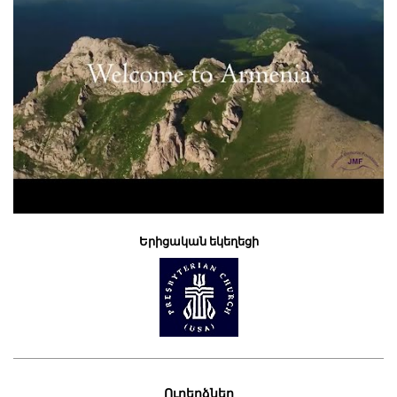
Երիցական եկեղեցի
Ուղերձներ