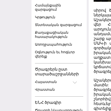
Համայնքային
զարգացում
սիրով 
ներկայ
Կրթություն
Աշակերտ
վեր Հ
Տնտեսական զարգացում
արդյո
Քաղաքացիական
անդամա
հասարակություն
շարք պ
ՄԱԿ-ի 
Առողջապահություն
գործակա
Օգնություն եւ հոգևոր
իրակա
վերելք
աղքատո
կանխար
կրճատ
Ծրագրերն ըստ
ծրագրե
տարածաշրջանների
Աշակերտ
Հայաստան
մասին
ծրագրե
Վրաստան
իրական
շնորհի
ԵՆՀ ծրագիր
հետևել
գիտելի
Ծրագրի նկարագրություն