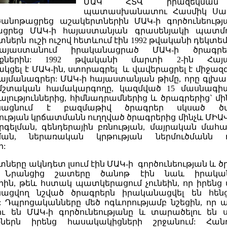
ՄԱԿ ՀՏՎ իրազեկման
պատասխանատու Հասմիկ Սար
ծանոթացրեց աշակերտներին ՄԱԿ-ի գործունեությ
ացրեց ՄԱԿ-ի հայաստանյան գրասենյակի պատմու
ներն ուշի ուշով հետևում էին 1992 թվականի դեկտե
այաստանում իրականացրած ՄԱԿ-ի ծրագր
ւնքներին: 1992 թվականի մարտի 2-ին Հայ
կցել է ՄԱԿ-ին, ստորագրել և վավերացրել է միջազգ
այմանագրեր: ՄԱԿ-ի հայաստանյան թիմը, որը գլխավ
մշտական համակարգողը, կազմված 15 մասնագ
լություններից, հիմնադրամներից և ծրագրերից` մի
նացնում է բազմաթիվ ծրագրեր սկսած ծա
ւթյան կրճատմանն ուղղված ծրագրերից մինչև ՄԻԱՎ
գելման, գենդերային բռնության, մայրական մահա
ման, ներառական կրթության ներմուծմանն ո
ր:
ները ակնդետ լսում էին ՄԱԿ-ի գործունեության և 
: Նրանցից շատերը ծանոթ էին նաև իրակա
րին, թեև հստակ պատկերացում չունեին, որ իրենց 
ացվող նշված ծրագրերն իրականացվել են հեն
վ: Դպրոցականները մեծ ոգևորությամբ նշեցին, որ ա
ու են ՄԱԿ-ի գործունեությանը և տարածելու են
քներն իրենց հասակակիցների շրջանում: Հան