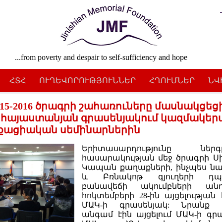
...from poverty and despair to self-sufficiency and hope
ՀՏՀ
ՈՒՂԵՎՈՐՈՒԹՅՈՒՆՆԵՐ
ՀՂՈՒՄՆԵՐ
ՆՎ
015-2016 ծրագրի շահառուները մասնակցեց
 հայաստանյան գրասենյակում կազմակե
քացիական սեմինարներին
Երիտասարդությունը ներգ
հասարակության մեջ ծրագրի Ս
Կապան քաղաքների, ինչպես ն
և Բռնակոթ գյուղերի դպր
բանավեճի ակումբների անդ
հոկտեմբերի 28-ին այցելության 
ՄԱԿ-ի գրասենյակ: Նրանք 
անգամ էին այցելում ՄԱԿ-ի գրա