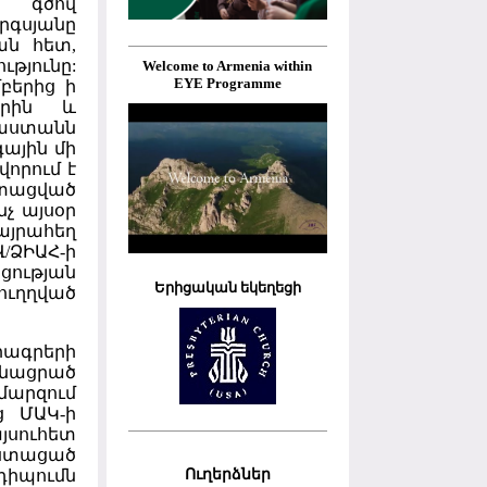
 գծով
գսյանը
ան հետ,
թյունը:
Welcome to Armenia within
EYE Programme
մբերից ի
երին և
աստանն
ային մի
որում է
իտացված
նչ այսօր
յրահեղ
/ՁԻԱՀ-ի
ցության
Երիցական եկեղեցի
ւղղված
ծրագրերի
նացրած
մարզում
ց ՄԱԿ-ի
յսուհետ
 ստացած
Ուղերձներ
դիպումն