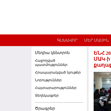
Skip to main content
ԳԼԽԱՎՈՐ
ՄԵՐ ՄԱՍԻՆ
ԵՆՀ 2
Մեդիա կենտրոն
ՄԱԿ-ի
Հաջողված
քաղա
պատմություններ
Հրապարակված նյութեր
Նորություններ
Հայտարարություններ
Տեղեկագրեր
Ծրագրեր