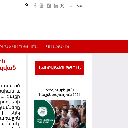
Search
en
հայ
Search
form
ԻՐԱՏՎՈՒԹՅՈՒՆ
ԿՈՆՏԱԿՏ
ին
րպված
ՆՎԻՐԱՏՎՈՒԹՅՈՒՆ
րավված
ՋՀՀ Տարեկան
իսիան և
հաշվետվություն 2024
աև Շաքի
ոցների
ամները
էին եկել
առաջին
սենյակ: