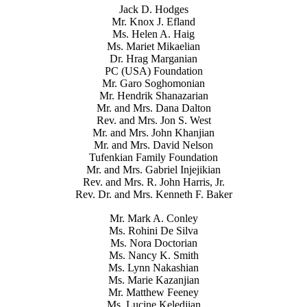
Jack D. Hodges
Mr. Knox J. Efland
Ms. Helen A. Haig
Ms. Mariet Mikaelian
Dr. Hrag Marganian
PC (USA) Foundation
Mr. Garo Soghomonian
Mr. Hendrik Shanazarian
Mr. and Mrs. Dana Dalton
Rev. and Mrs. Jon S. West
Mr. and Mrs. John Khanjian
Mr. and Mrs. David Nelson
Tufenkian Family Foundation
Mr. and Mrs. Gabriel Injejikian
Rev. and Mrs. R. John Harris, Jr.
Rev. Dr. and Mrs. Kenneth F. Baker
Mr. Mark A. Conley
Ms. Rohini De Silva
Ms. Nora Doctorian
Ms. Nancy K. Smith
Ms. Lynn Nakashian
Ms. Marie Kazanjian
Mr. Matthew Feeney
Ms. Lucine Keledjian