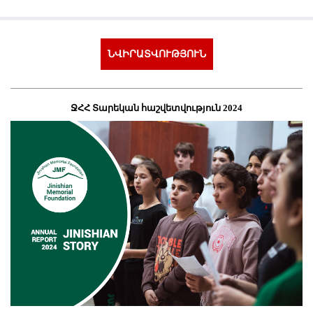
ՆՎԻՐԱՏՎՈՒԹՅՈՒՆ
ՋՀՀ Տարեկան հաշվետվություն 2024