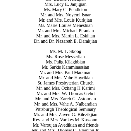
Mrs. Lucy E. Janjigian
Ms. Mary C. Pendleton
Mr. and Mrs. Noyemi Isnar
Mr. and Mrs. Louis Kurkjian
Ms. Marie-Louise Meneshian
Mr. and Mrs. Michael Piranian
Mr. and Mrs. Martin L. Eskijian
Dr. and Dr. Nazareth E. Darakjian
Ms. M. T. Skoog
Ms. Rose Messerlian
Ms. Palig Kilaghbian
Mr. Sarkis Karaminassian
Mr. and Mrs. Paul Maranian
Mr. and Mrs. Vahe Hayrikian
St. James Presbyterian Church
Mr. and Mrs. Ozhang H Karimi
Mr. and Mrs. W. Thomas Gehrt
Mr. and Mrs. Zareh G. Astourian
Mr. and Mrs. Vahe A. Nalbandian
Pittsburgh Theological Seminary
Mr. and Mrs. Zaven G. Bilezikjian
Rev. and Mrs. Vartkes M. Kassouni
Mr. Varoujan Avedikian and friends
Mr. and Mrs. Thomas O. Fleming,Jr.