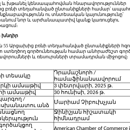
լ և խթանել կենսապահովման հնարավորություններ
ց բռնի տեղահանված ընտանիքների համար՝ ապահո
նքնաբավությունն ու տնտեսական կայունությունը՝
անում նոր և արժանապատիվ կյանք կառուցելու
թացում։
 խնդիր
ն 55 Արցախից բռնի տեղահանված ընտանիքների հզո
տ ստեղծող գործունեության համար անհրաժեշտ գոր
ավորումների և ռեսուրսների տրամադրման միջոցով։
Դրամաշնորհ /
ի տեսակը
համաֆինանսավորում
րկի ամսաթիվ
3 փետրվարի, 2025 թ.
տի ամսաթիվ
30 հունիսի, 2026 թ.
արգող /
Մարիամ Չիբուխչյան
սխանատու անձ
անացնող
Ջինիշյան հիշատակի
կերպություն
հիմնադրամ
գործակցող
American Chamber of Commerce 