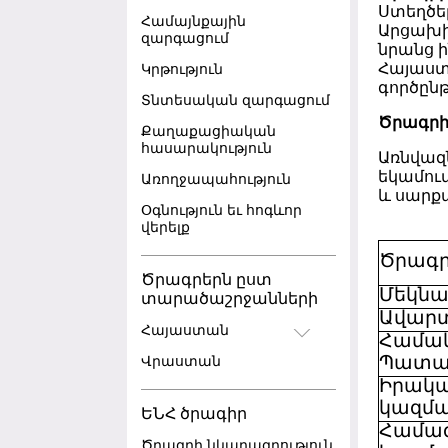
Ստեղծե
Համայնքային
Արցախի
զարգացում
նրանց ի
Հայաստ
Կրթություն
գործըն
Տնտեսական զարգացում
Ծրագրի
Քաղաքացիական
հասարակություն
Առնվազ
եկամու
Առողջապահություն
և սարք
Օգնություն եւ հոգևոր
վերելք
Ծրագր
Ծրագրերն ըստ
Մեկնա
տարածաշրջանների
Ավար
Հայաստան
Համակ
Վրաստան
Պատա
Իրակ
կազմա
ԵՆՀ ծրագիր
Համա
Ծրագրի նկարագրություն