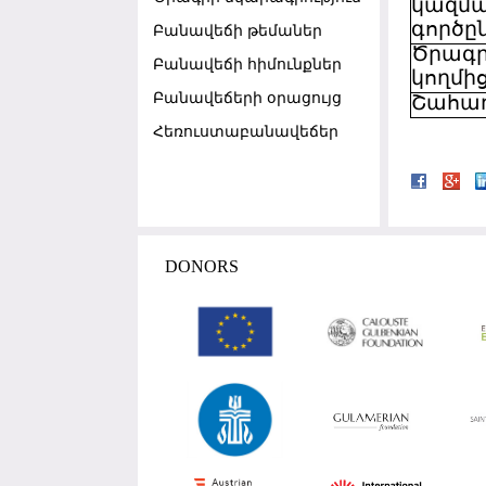
կազմա
գործը
Բանավեճի թեմաներ
Ծրագր
Բանավեճի հիմունքներ
կողմից
Բանավեճերի օրացույց
Շահառ
Հեռուստաբանավեճեր
DONORS