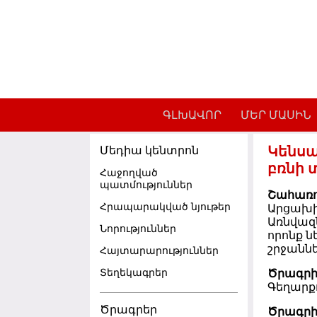
Skip to main content
ԳԼԽԱՎՈՐ
ՄԵՐ ՄԱՍԻՆ
Կենսա
Մեդիա կենտրոն
բռնի 
Հաջողված
պատմություններ
Շահառո
Հրապարակված նյութեր
Արցախի
Առնվազ
Նորություններ
որոնք 
շրջաննե
Հայտարարություններ
Տեղեկագրեր
Ծրագր
Գեղարքո
Ծրագրեր
Ծրագր