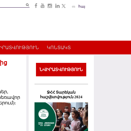
Search
en
հայ
Search
form
ԻՐԱՏՎՈՒԹՅՈՒՆ
ԿՈՆՏԱԿՏ
ից
ՆՎԻՐԱՏՎՈՒԹՅՈՒՆ
եր,
ՋՀՀ Տարեկան
հաշվետվություն 2024
հեռավոր
րում)։