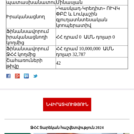
պատասխանատու
Մինասյան
«Կասկադ-Կրեդիտ» ՈՒՎԿ
ՓԲԸ և Լուկաշին
Իրականացնող
գյուղատնտեսական
կոոպերատիվ
Ֆինանսավորում
իրականացնողի
ՀՀ դրամ 0 ԱՄՆ դոլար 0
կողմից
Ֆինանսավորում
ՀՀ դրամ 10,000,000 ԱՄՆ
ՋՀՀ կողմից
դոլար 32,787
Շահառուների
42
թիվը
ՆՎԻՐԱՏՎՈՒԹՅՈՒՆ
ՋՀՀ Տարեկան հաշվետվություն 2024