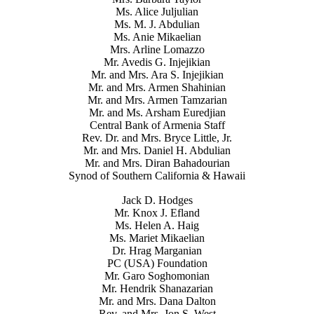
Ms. Alice Juljulian
Ms. M. J. Abdulian
Ms. Anie Mikaelian
Mrs. Arline Lomazzo
Mr. Avedis G. Injejikian
Mr. and Mrs. Ara S. Injejikian
Mr. and Mrs. Armen Shahinian
Mr. and Mrs. Armen Tamzarian
Mr. and Ms. Arsham Euredjian
Central Bank of Armenia Staff
Rev. Dr. and Mrs. Bryce Little, Jr.
Mr. and Mrs. Daniel H. Abdulian
Mr. and Mrs. Diran Bahadourian
Synod of Southern California & Hawaii
Jack D. Hodges
Mr. Knox J. Efland
Ms. Helen A. Haig
Ms. Mariet Mikaelian
Dr. Hrag Marganian
PC (USA) Foundation
Mr. Garo Soghomonian
Mr. Hendrik Shanazarian
Mr. and Mrs. Dana Dalton
Rev. and Mrs. Jon S. West