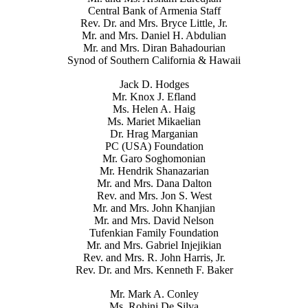
Central Bank of Armenia Staff
Rev. Dr. and Mrs. Bryce Little, Jr.
Mr. and Mrs. Daniel H. Abdulian
Mr. and Mrs. Diran Bahadourian
Synod of Southern California & Hawaii
Jack D. Hodges
Mr. Knox J. Efland
Ms. Helen A. Haig
Ms. Mariet Mikaelian
Dr. Hrag Marganian
PC (USA) Foundation
Mr. Garo Soghomonian
Mr. Hendrik Shanazarian
Mr. and Mrs. Dana Dalton
Rev. and Mrs. Jon S. West
Mr. and Mrs. John Khanjian
Mr. and Mrs. David Nelson
Tufenkian Family Foundation
Mr. and Mrs. Gabriel Injejikian
Rev. and Mrs. R. John Harris, Jr.
Rev. Dr. and Mrs. Kenneth F. Baker
Mr. Mark A. Conley
Ms. Rohini De Silva