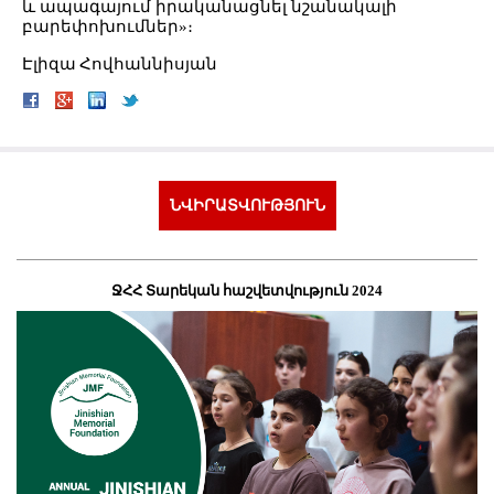
և ապագայում իրականացնել նշանակալի
բարեփոխումներ»։
Էլիզա Հովհաննիսյան
ՆՎԻՐԱՏՎՈՒԹՅՈՒՆ
ՋՀՀ Տարեկան հաշվետվություն 2024