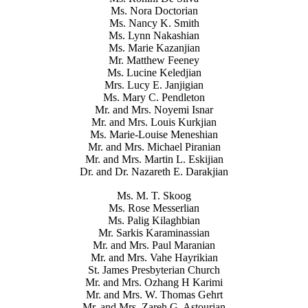
Ms. Nora Doctorian
Ms. Nancy K. Smith
Ms. Lynn Nakashian
Ms. Marie Kazanjian
Mr. Matthew Feeney
Ms. Lucine Keledjian
Mrs. Lucy E. Janjigian
Ms. Mary C. Pendleton
Mr. and Mrs. Noyemi Isnar
Mr. and Mrs. Louis Kurkjian
Ms. Marie-Louise Meneshian
Mr. and Mrs. Michael Piranian
Mr. and Mrs. Martin L. Eskijian
Dr. and Dr. Nazareth E. Darakjian
Ms. M. T. Skoog
Ms. Rose Messerlian
Ms. Palig Kilaghbian
Mr. Sarkis Karaminassian
Mr. and Mrs. Paul Maranian
Mr. and Mrs. Vahe Hayrikian
St. James Presbyterian Church
Mr. and Mrs. Ozhang H Karimi
Mr. and Mrs. W. Thomas Gehrt
Mr. and Mrs. Zareh G. Astourian