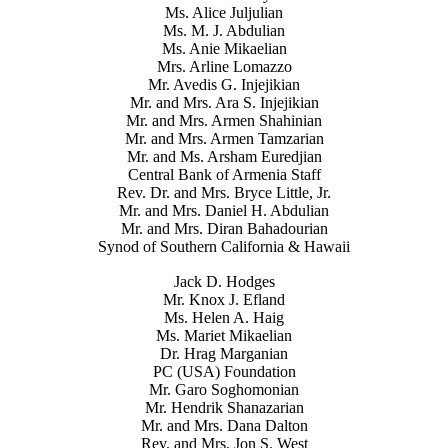
Ms. Alice Juljulian
Ms. M. J. Abdulian
Ms. Anie Mikaelian
Mrs. Arline Lomazzo
Mr. Avedis G. Injejikian
Mr. and Mrs. Ara S. Injejikian
Mr. and Mrs. Armen Shahinian
Mr. and Mrs. Armen Tamzarian
Mr. and Ms. Arsham Euredjian
Central Bank of Armenia Staff
Rev. Dr. and Mrs. Bryce Little, Jr.
Mr. and Mrs. Daniel H. Abdulian
Mr. and Mrs. Diran Bahadourian
Synod of Southern California & Hawaii
Jack D. Hodges
Mr. Knox J. Efland
Ms. Helen A. Haig
Ms. Mariet Mikaelian
Dr. Hrag Marganian
PC (USA) Foundation
Mr. Garo Soghomonian
Mr. Hendrik Shanazarian
Mr. and Mrs. Dana Dalton
Rev. and Mrs. Jon S. West