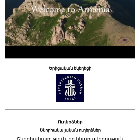
Երիցական եկեղեցի
Ուղերձներ
Շնորհակալական ուղերձներ
Շնորհակալություն, որ հնարավորություն