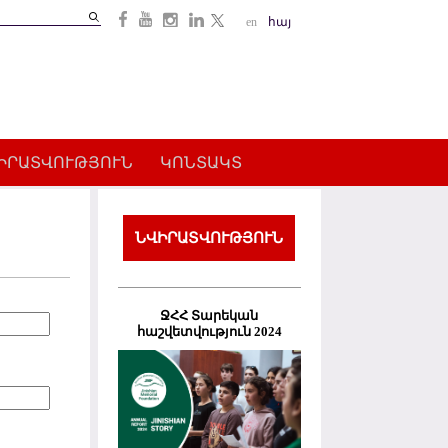
Search
en
հայ
Search
form
ԻՐԱՏՎՈՒԹՅՈՒՆ
ԿՈՆՏԱԿՏ
ՆՎԻՐԱՏՎՈՒԹՅՈՒՆ
ՋՀՀ Տարեկան
հաշվետվություն 2024