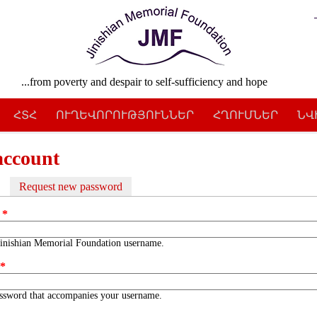
...from poverty and despair to self-sufficiency and hope
ՀՏՀ
ՈՒՂԵՎՈՐՈՒԹՅՈՒՆՆԵՐ
ՀՂՈՒՄՆԵՐ
ՆՎ
account
ctive tab)
Request new password
y tabs
e
*
Jinishian Memorial Foundation username.
d
*
assword that accompanies your username.