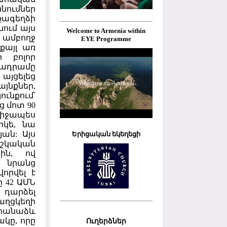
ումներ
քագեղձի
ում այս
Welcome to Armenia within
 ամբողջ
EYE Programme
քայլ առ
 բոլոր
ադրամը
այցելեց
յնքներ,
ունքում՝
ց մոտ 90
միջապես
րկե, նա
ան: Այս
Երիցական եկեղեցի
ժշկական
ին, ով
ց նրանց
որվել է
 42 ԱՄՆ
 դարձել
քաղցկեղի
վահանաձև
կը, որը
Ուղերձներ