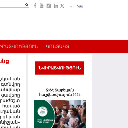
Search
en
հայ
Search
form
ԻՐԱՏՎՈՒԹՅՈՒՆ
ԿՈՆՏԱԿՏ
անց
ՆՎԻՐԱՏՎՈՒԹՅՈՒՆ
ժշկական
գտնվող
անվճար
ՋՀՀ Տարեկան
հաշվետվություն 2024
 ցավերը
հրաժեշտ
ի հասած
ուղական
րգելման
նիշյան»
ահական