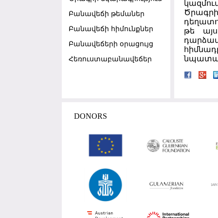
կազմու
Ծրագր
Բանավեճի թեմաներ
դեղատո
Բանավեճի հիմունքներ
թե այ
դարձավ
Բանավեճերի օրացույց
հիմնադ
նպատակ
Հեռուստաբանավեճեր
DONORS