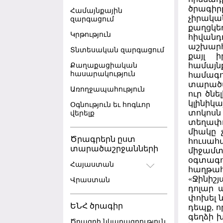
ծրագի
Համայնքային
չիրակա
զարգացում
քաղցկե
Կրթություն
հիվանդ
աշխարհ
Տնտեսական զարգացում
քայլ 
համայ
Քաղաքացիական
հասարակություն
համագո
տարածա
Առողջապահություն
ուր ծնե
կլինիկա
Օգնություն եւ հոգևոր
տոկոսն
վերելք
տեղափո
միակը 
Ծրագրերն ըստ
հուսահ
տարածաշրջանների
միջամ
օգտագո
Հայաստան
հաղթահ
«Ջինիշ
Վրաստան
դոլար 
փոխել ն
ԵՆՀ ծրագիր
դեպք, ո
գեղձի 
Ծրագրի նկարագրություն