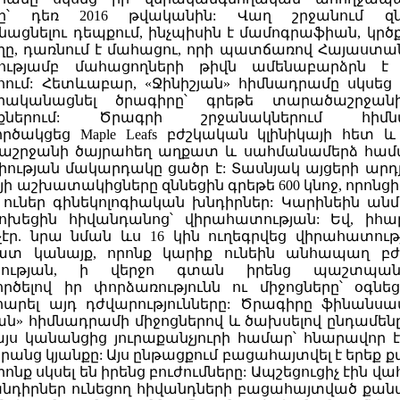
րը՝ դեռ 2016 թվականին: Վաղ շրջանում զնն
նացնելու դեպքում, ինչպիսին է մամոգրաֆիան, կրծ
ղը, դառնում է մահացու, որի պատճառով Հայաստան
ությամբ մահացողների թիվն ամենաբարձրն է
ում: Հետևաբար, «Ջինիշյան» հիմնադրամը սկսեց 
իրականացնել ծրագիրը՝ գրեթե տարածաշրջանի
նքներում: Ծրագրի շրջանակներում հիմն
րծակցեց Maple Leafs բժշկական կլինիկայի հետ և 
շրջանի ծայրահեղ աղքատ և սահմանամերձ համա
լիության մակարդակը ցածր է: Տասնյակ այցերի արդյ
յի աշխատակիցները զննեցին գրեթե 600 կնոջ, որոնցի
 ուներ գինեկոլոգիական խնդիրներ: Կարինեին ան
խեցին հիվանդանոց՝ վիրահատության: Եվ, իհա
չէր. նրա նման ևս 16 կին ուղեգրվեց վիրահատությ
ատ կանայք, որոնք կարիք ունեին անհապաղ բ
տության, ի վերջո գտան իրենց պաշտպան
րծելով իր փորձառությունն ու միջոցները՝ օգնե
արել այդ դժվարությունները: Ծրագիրը ֆինանսավ
յան» հիմնադրամի միջոցներով և ծախսելով ընդամենը
այս կանանցից յուրաքանչյուրի համար՝ հնարավոր է
րանց կյանքը: Այս ընթացքում բացահայտվել է երեք 
րոնք սկսել են իրենց բուժումները: Ապշեցուցիչ էին 
խնդիրներ ունեցող հիվանդների բացահայտված քանա