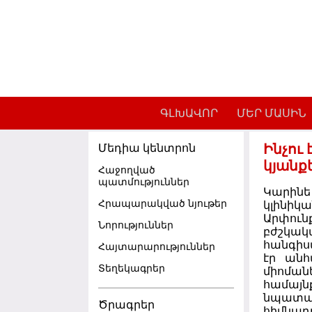
Skip to main content
ԳԼԽԱՎՈՐ
ՄԵՐ ՄԱՍԻՆ
Ինչու
Մեդիա կենտրոն
կյանք
Հաջողված
պատմություններ
Կարինե
Հրապարակված նյութեր
կլինի
Արփու
Նորություններ
բժշկակ
հանգիս
Հայտարարություններ
էր անհ
Տեղեկագրեր
միոման
համայն
նպատակ
Ծրագրեր
հիմնա