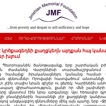
...from poverty and despair to self-sufficiency and hope
ՀՏՀ
ՈՒՂԵՎՈՐՈՒԹՅՈՒՆՆԵՐ
ՀՂՈՒՄՆԵՐ
ՆՎ
 է կրծքագեղձի քաղցկեղն այդքան հայ կան
եր խլում
 Պետրոսյանին ծանոթացանք, երբ շարժական բ
կան ժամանեց Վարդենիսի տարածաշրջանում 
նք համայնք` իրականացնելու կանանց համար 
ան զննումներ: Որովայնի հատվածում անտանելի
տ չէին տալիս նրան գիշեր ու ցերեկ: Կարինեին ան
ապաղ վիրահատություն, քանի որ մեծ չափսեր
երը վնասում էին նրա արգանդը: Այս հեռավոր գյ
քի բնակիչներին հասանելի չէր քաղցկեղի կանխա
ով անցկացվող զննումները մինչ այն պահը, երբ «Ջի
դրամը սկսեց իր վերականգնողական աոողջապ