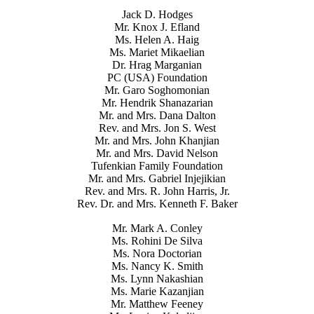
Jack D. Hodges
Mr. Knox J. Efland
Ms. Helen A. Haig
Ms. Mariet Mikaelian
Dr. Hrag Marganian
PC (USA) Foundation
Mr. Garo Soghomonian
Mr. Hendrik Shanazarian
Mr. and Mrs. Dana Dalton
Rev. and Mrs. Jon S. West
Mr. and Mrs. John Khanjian
Mr. and Mrs. David Nelson
Tufenkian Family Foundation
Mr. and Mrs. Gabriel Injejikian
Rev. and Mrs. R. John Harris, Jr.
Rev. Dr. and Mrs. Kenneth F. Baker
Mr. Mark A. Conley
Ms. Rohini De Silva
Ms. Nora Doctorian
Ms. Nancy K. Smith
Ms. Lynn Nakashian
Ms. Marie Kazanjian
Mr. Matthew Feeney