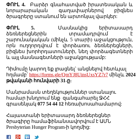
ՓՈՒԼ 4.
Բարձր գնահատված իրատեսական և
նորարարական գաղափարներով բիզնես
ծրագրերը ստանում են արտոնյալ վարկեր:
ՓՈՒԼ 5.
Մասնակից երիտասարդ
ձեռներեցներին տրամադրվում է
շարունակական (մինչև 5 տարի) աջակցություն,
որն ուղղորդվում է փորձառու ձեռներեցների,
բիզնես խորհրդատուների, նեղ փորձագետների
և այլ մասնագետների աջակցությամբ:
Դիմումը կարող եք լրացնել` անցնելով հետևյալ
հղմամբ՝
https://forms.gle/QmYJ8UinsUxsYZ7r7
մինչև
2024
թվականի հունվարի 31-ը
։
Մանրամասն տեղեկություններ ստանալու
համար խնդրում ենք զանգահարել ՋՀՀ
գրասենյակ
077 54 44 12
հեռախոսահամարով:
Հայաստանի երիտասարդ ձեռներեցներ
ծրագիրը համաֆինանսավորվում է ԱՄՆ
Presbyterian Hunger Program-ի կողմից: