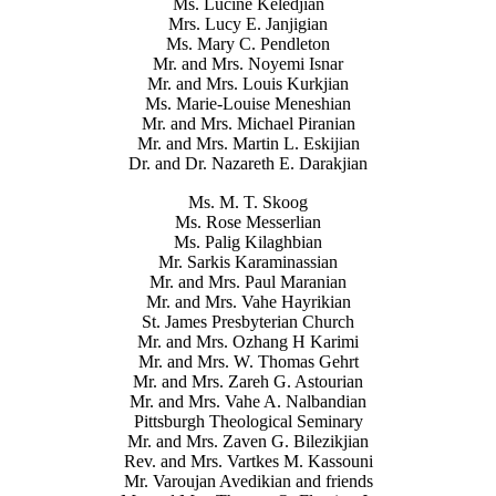
Ms. Lucine Keledjian
Mrs. Lucy E. Janjigian
Ms. Mary C. Pendleton
Mr. and Mrs. Noyemi Isnar
Mr. and Mrs. Louis Kurkjian
Ms. Marie-Louise Meneshian
Mr. and Mrs. Michael Piranian
Mr. and Mrs. Martin L. Eskijian
Dr. and Dr. Nazareth E. Darakjian
Ms. M. T. Skoog
Ms. Rose Messerlian
Ms. Palig Kilaghbian
Mr. Sarkis Karaminassian
Mr. and Mrs. Paul Maranian
Mr. and Mrs. Vahe Hayrikian
St. James Presbyterian Church
Mr. and Mrs. Ozhang H Karimi
Mr. and Mrs. W. Thomas Gehrt
Mr. and Mrs. Zareh G. Astourian
Mr. and Mrs. Vahe A. Nalbandian
Pittsburgh Theological Seminary
Mr. and Mrs. Zaven G. Bilezikjian
Rev. and Mrs. Vartkes M. Kassouni
Mr. Varoujan Avedikian and friends