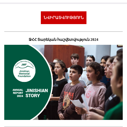
ՆՎԻՐԱՏՎՈՒԹՅՈՒՆ
ՋՀՀ Տարեկան հաշվետվություն 2024