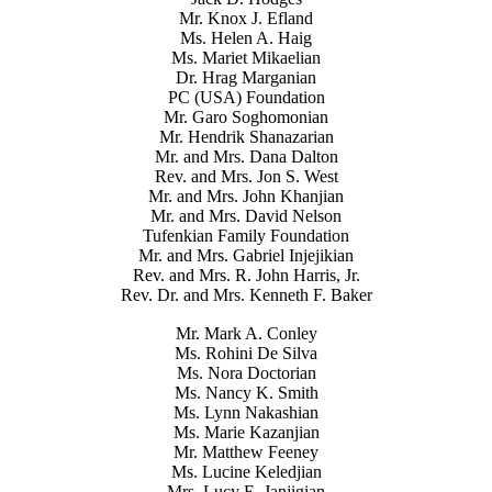
Mr. Knox J. Efland
Ms. Helen A. Haig
Ms. Mariet Mikaelian
Dr. Hrag Marganian
PC (USA) Foundation
Mr. Garo Soghomonian
Mr. Hendrik Shanazarian
Mr. and Mrs. Dana Dalton
Rev. and Mrs. Jon S. West
Mr. and Mrs. John Khanjian
Mr. and Mrs. David Nelson
Tufenkian Family Foundation
Mr. and Mrs. Gabriel Injejikian
Rev. and Mrs. R. John Harris, Jr.
Rev. Dr. and Mrs. Kenneth F. Baker
Mr. Mark A. Conley
Ms. Rohini De Silva
Ms. Nora Doctorian
Ms. Nancy K. Smith
Ms. Lynn Nakashian
Ms. Marie Kazanjian
Mr. Matthew Feeney
Ms. Lucine Keledjian
Mrs. Lucy E. Janjigian