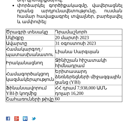
փորձարկել գործիքակազմը, վավերացնել
դրանց արդյունավետությունը, ուսման
համար հավաքագրել տվյալներ, բարելավել
և ամփոփել:
Ծրագրի տեսակը
Դրամաշնորհ
Սկիզբը
20 մարտի 2023
Ավարտը
31 օգոստոսի 2023
Համակարգող /
Լիանա Սարգսյան
պատասխանատու
Ջինիշյան հիշատակի
Իրականացնող
հիմնադրամ
Երիտասարդ
Համագործակցող
ձեռներեցների միջազգային
կազմակերպություն
ցանց (YBI)
Ֆինանսավորում
ՀՀ դրամ 7,938,000 ԱՄՆ
YBI-ի կողմից
դոլար 16,200
60
Շահառուների թիվը