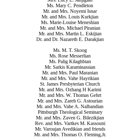
Ms. Mary C. Pendleton
Mr. and Mrs. Noyemi Isnar
Mr. and Mrs. Louis Kurkjian
Ms. Marie-Louise Meneshian
Mr. and Mrs. Michael Piranian
Mr. and Mrs. Martin L. Eskijian
Dr. and Dr. Nazareth E. Darakjian
Ms. M. T. Skoog
Ms. Rose Messerlian
Ms. Palig Kilaghbian
Mr. Sarkis Karaminassian
Mr. and Mrs. Paul Maranian
Mr. and Mrs. Vahe Hayrikian
St. James Presbyterian Church
Mr. and Mrs. Ozhang H Karimi
Mr. and Mrs. W. Thomas Gehrt
Mr. and Mrs. Zareh G. Astourian
Mr. and Mrs. Vahe A. Nalbandian
Pittsburgh Theological Seminary
Mr. and Mrs. Zaven G. Bilezikjian
Rev. and Mrs. Vartkes M. Kassouni
Mr. Varoujan Avedikian and friends
Mr. and Mrs. Thomas O. Fleming,Jr.