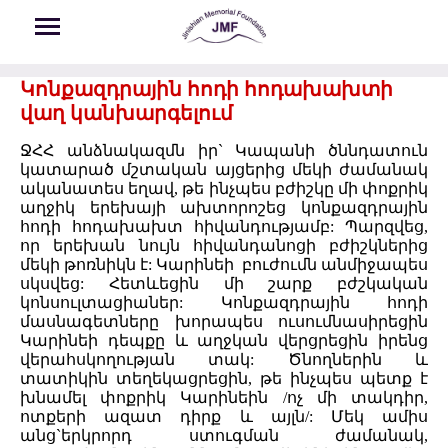
Skip to main content
Կոնքազդրային հոդի հոդախախտի
վաղ կանխարգելում
ՋՀՀ անձնակազմն իր` Կապանի ծննդատուն
կատարած մշտական այցերից մեկի ժամանակ
ականատես եղավ, թե ինչպես բժիշկը մի փոքրիկ
աղջիկ երեխայի ախտորոշեց կոնքազդրային
հոդի հոդախախտ հիվանդությամբ: Պարզվեց,
որ երեխան նույն հիվանդանոցի բժիշկներից
մեկի թոռնիկն է: Կարինեի բուժումն անմիջապես
սկսվեց: Հետևեցին մի շարք բժշկական
կոնսուլտացիաներ: Կոնքազդրային հոդի
մասնագետները խորապես ուսումնասիրեցին
Կարինեի դեպքը և աղջկան վերցրեցին իրենց
վերահսկողության տակ: Ծնողներին և
տատիկին տեղեկացրեցին, թե ինչպես պետք է
խնամել փոքրիկ Կարինեին /ոչ մի տակդիր,
ոտքերի ազատ դիրք և այլն/: Մեկ ամիս
անց`երկրորդ ստուգման ժամանակ,