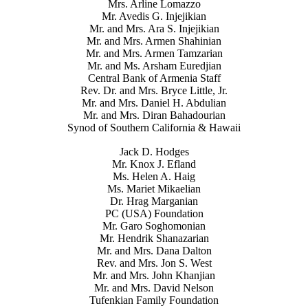
Mrs. Arline Lomazzo
Mr. Avedis G. Injejikian
Mr. and Mrs. Ara S. Injejikian
Mr. and Mrs. Armen Shahinian
Mr. and Mrs. Armen Tamzarian
Mr. and Ms. Arsham Euredjian
Central Bank of Armenia Staff
Rev. Dr. and Mrs. Bryce Little, Jr.
Mr. and Mrs. Daniel H. Abdulian
Mr. and Mrs. Diran Bahadourian
Synod of Southern California & Hawaii
Jack D. Hodges
Mr. Knox J. Efland
Ms. Helen A. Haig
Ms. Mariet Mikaelian
Dr. Hrag Marganian
PC (USA) Foundation
Mr. Garo Soghomonian
Mr. Hendrik Shanazarian
Mr. and Mrs. Dana Dalton
Rev. and Mrs. Jon S. West
Mr. and Mrs. John Khanjian
Mr. and Mrs. David Nelson
Tufenkian Family Foundation