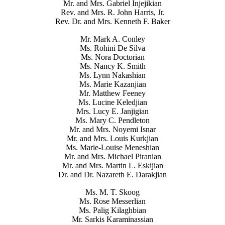
Mr. and Mrs. Gabriel Injejikian
Rev. and Mrs. R. John Harris, Jr.
Rev. Dr. and Mrs. Kenneth F. Baker
Mr. Mark A. Conley
Ms. Rohini De Silva
Ms. Nora Doctorian
Ms. Nancy K. Smith
Ms. Lynn Nakashian
Ms. Marie Kazanjian
Mr. Matthew Feeney
Ms. Lucine Keledjian
Mrs. Lucy E. Janjigian
Ms. Mary C. Pendleton
Mr. and Mrs. Noyemi Isnar
Mr. and Mrs. Louis Kurkjian
Ms. Marie-Louise Meneshian
Mr. and Mrs. Michael Piranian
Mr. and Mrs. Martin L. Eskijian
Dr. and Dr. Nazareth E. Darakjian
Ms. M. T. Skoog
Ms. Rose Messerlian
Ms. Palig Kilaghbian
Mr. Sarkis Karaminassian