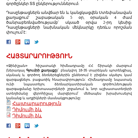
գործընկեր ՏՏ ընկերություններում։
Դասընթացներն անվճար են և կանցկացվեն Ստեփանավան
քաղաքում` շաբաթական 5 օր, օրական 4 ժամ
ծանրաբեռնվածությամբ՝ սկսած օրվա 2-րդ կեսից։
Դասընթացների նախնական մեկնարկը դեռևս որոշման
փուլում է:
ՀԱՅՏԱՐԱՐՈՒԹՅՈՒՆ
«
»
Ջինիշյան
հիշատակի հիմնադրամը ՀՀ Շիրակի մարզում
(ներառյալ
Գյումրի քաղաքը
)` բնակվող 18-35 տարեկան պոտենցիալ,
սկսնակ և գործող ձեռներեցներին ընձեռում է բիզնես սկսելու կամ
զարգացնելու բացառիկ հնարավորություն: Հիմնադրամը նպատակ
ունի նպաստելու ձեռնարկատիրական գործունեության
զարգացմանը երիտասարդների շրջանում և նոր աշխատատեղերի
ստեղծմանը վերոհիշյալ մարզերում` մեծապես խրախուսելով
կանանց և աղջիկների մասնակցությունը:
Հայտարարություն
Դիմումի ձև
Դիմումի ձև