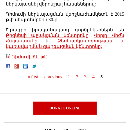
ներկայացնել վերոնշյալ հասցեներով:
Դիմումի ներկայացման վերջնաժամկետն է 2015
թ-ի սեպտեմբերի 30-ը:
Ծրագրի իրականացնող գործընկերներն են
Բիզնեսի աջակցման կենտրոնը
,
Վորլդ Վիժն
Հայաստանը
և
Ձեռնարկատիրության և
կառավարման զարգացման կենտրոնը:
Դիմումի ձև.pdf
« first
‹ previous
1
2
3
4
5
Pages
DONATE ONLINE