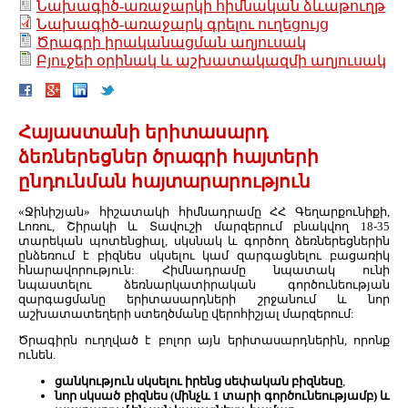
Նախագիծ-առաջարկի հիմնական ձևաթուղթ
Նախագիծ-առաջարկ գրելու ուղեցույց
Ծրագրի իրականացման աղյուսակ
Բյուջեի օրինակ և աշխատակազմի աղյուսակ
Հայաստանի երիտասարդ
ձեռներեցներ ծրագրի հայտերի
ընդունման հայտարարություն
«Ջինիշյան» հիշատակի հիմնադրամը ՀՀ Գեղարքունիքի,
Լոռու, Շիրակի և Տավուշի մարզերում բնակվող 18-35
տարեկան պոտենցիալ, սկսնակ և գործող ձեռներեցներին
ընձեռում է բիզնես սկսելու կամ զարգացնելու բացառիկ
հնարավորություն: Հիմնադրամը նպատակ ունի
նպաստելու ձեռնարկատիրական գործունեության
զարգացմանը երիտասարդների շրջանում և նոր
աշխատատեղերի ստեղծմանը վերոհիշյալ մարզերում:
Ծրագիրն ուղղված է բոլոր այն երիտասարդներին, որոնք
ունեն.
ցանկություն
սկսելու իրենց սեփական բիզնեսը
,
նոր սկսած բիզնես (մինչև 1 տարի գործունեությամբ) և