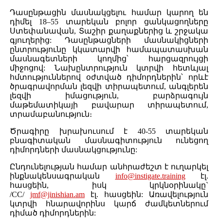
Դասընթացին մասնակցելու համար կարող են
դիմել 18–55 տարեկան բոլոր ցանկացողները
Ստեփանավան, Տաշիր քաղաքներից և շրջակա
գյուղերից: Դասընթացների մասնակիցների
ընտրությունը կկատարվի համապատասխան
մասնագետների կողմից՝ հարցազրույցի
միջոցով: Նախընտրություն կտրվի հետևյալ
հմտություններով օժտված դիմորդներին՝ որևէ
ծրագրավորման լեզվի տիրապետում, անգլերեն
լեզվի իմացություն, բարձրագույն
մաթեմատիկայի բավարար տիրապետում,
տրամաբանություն։
Ծրագիրը խրախուսում է 40-55 տարեկան
բնագիտական մասնագիտություն ունեցող
դիմորդների մասնակցությունը:
Ընդունելության համար անհրաժեշտ է ուղարկել
ինքնակենսագրական
info@instigate.training
էլ.
հասցեին, իսկ կրկնօրինակը`
/CC/
jmf@jinishian.am
էլ. հասցեին: Առավելություն
կտրվի հնարավորինս կարճ ժամկետներում
դիմած դիմորդներին: