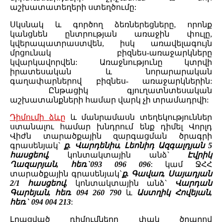
աշխատատեղերի ստեղծումը:
Սկսնակ և գործող ձեռներեցները, որոնք
կանցնեն ընտրության առաջին փուլը,
կվերապատրաստվեն, իսկ առավելագույն
մրցունակ բիզնես-առաջարկները
կվարկավորվեն: Առաջնությունը կտրվի
իրատեսական և նորարարական
գաղափարներով բիզնես- առաջարկներին:
Ընթացիկ գյուղատնտեսական
աշխատանքների համար վարկ չի տրամադրվի:
Դիմումի ձևը
և մանրամասն տեղեկություններ
ստանալու համար խնդրում ենք դիմել Վորլդ
Վիժն տարածքային զարգացման ծրագրի
գրասենյակ`
ք. Վարդենիս, Լեոնիդ Ազգալդյան 5
հասցեով,
կոնտակտային անձ`
Էվրիկ
Ղազարյան, հեռ.`093 096 096
: կամ ՋՀՀ
տարածքային գրասենյակ`
ք. Գավառ, Սայադյան
2/1 հասցեով,
կոնտակտային անձ`
Վարդան
Գարեյան, հեռ. 094 260 790
և
Աստղիկ Հովեյան,
հեռ.` 094 004 213
:
Լրացված դիմումները փակ ծրարով