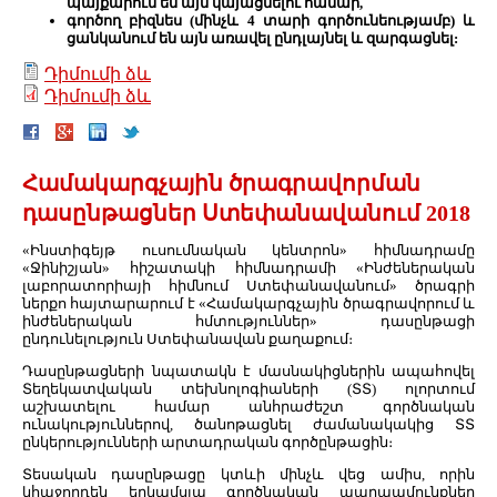
պայքարում են այն կայացնելու համար,
գործող բիզնես (մինչև 4 տարի գործունեությամբ) և
ցանկանում են այն առավել ընդլայնել և զարգացնել:
Դիմումի ձև
Դիմումի ձև
Համակարգչային ծրագրավորման
դասընթացներ Ստեփանավանում 2018
«Ինստիգեյթ ուսումնական կենտրոն» հիմնադրամը
«Ջինիշյան» հիշատակի հիմնադրամի «Ինժեներական
լաբորատորիայի հիմնում Ստեփանավանում» ծրագրի
ներքո հայտարարում է «Համակարգչային ծրագրավորում և
ինժեներական հմտություններ» դասընթացի
ընդունելություն Ստեփանավան քաղաքում։
Դասընթացների նպատակն է մասնակիցներին ապահովել
Տեղեկատվական տեխնոլոգիաների (ՏՏ) ոլորտում
աշխատելու համար անհրաժեշտ գործնական
ունակություններով, ծանոթացնել ժամանակակից ՏՏ
ընկերությունների արտադրական գործընթացին։
Տեսական դասընթացը կտևի մինչև վեց ամիս, որին
կհաջորդեն երկամսյա գործնական պարապմունքներ