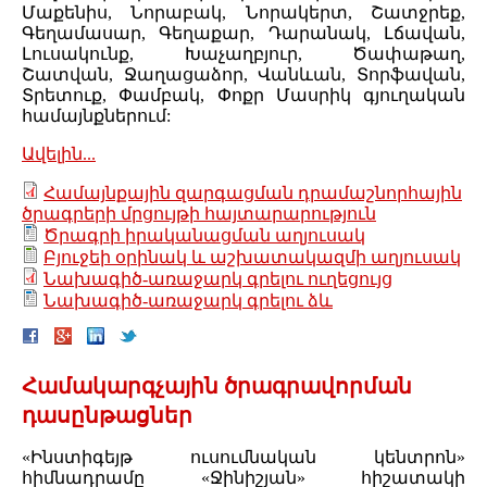
Մաքենիս, Նորաբակ, Նորակերտ, Շատջրեք,
Գեղամասար, Գեղաքար, Դարանակ, Լճավան,
Լուսակունք, Խաչաղբյուր, Ծափաթաղ,
Շատվան, Ջաղացաձոր, Վանևան, Տորֆավան,
Տրետուք, Փամբակ, Փոքր Մասրիկ գյուղական
համայնքներում:
Ավելին...
Համայնքային զարգացման դրամաշնորհային
ծրագրերի մրցույթի հայտարարություն
Ծրագրի իրականացման աղյուսակ
Բյուջեի օրինակ և աշխատակազմի աղյուսակ
Նախագիծ-առաջարկ գրելու ուղեցույց
Նախագիծ-առաջարկ գրելու ձև
Համակարգչային ծրագրավորման
դասընթացներ
«Ինստիգեյթ ուսումնական կենտրոն»
հիմնադրամը «Ջինիշյան» հիշատակի