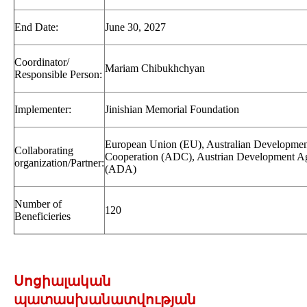
End Date:
June 30, 2027
Coordinator/
Mariam Chibukhchyan
Responsible Person:
Implementer:
Jinishian Memorial Foundation
European Union (EU), Australian Developmen
Collaborating
Cooperation (ADC), Austrian Development A
organization/Partner:
(ADA)
Number of
120
Beneficieries
Սոցիալական
պատասխանատվության