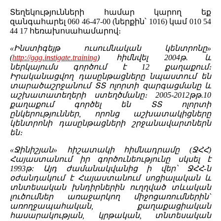
Տեղեկությունների համար կարող եք
զանգահարել 060 46-47-00 (ներքին՝ 1016) կամ 010 54
44 17 հեռախոսահամարով։
«Ինստիգեյթ ուսումնական կենտրոնը»
(
http://ggg.instigate.training
) հիմնվել 2004թ. և
ներկայումս գործում է 12 քաղաքում։
Իրականացվող դասընթացները նպաստում են
տարածաշրջանում ՏՏ ոլորտի զարգացմանը և
աշխատատեղերի ստեղծմանը։ 2005-2012թթ.10
քաղաքում գործել են ՏՏ ոլորտի
ընկերություններ, որոնց աշխատակիցները
կենտրոնի դասընթացների շրջանավարտներն
են։
«Ջինիշյան» հիշատակի հիմնադրամը (ՋՀՀ)
Հայաստանում իր գործունեությունը սկսել է
1993թ: Այդ ժամանակվանից ի վեր՝ ՋՀՀ-ն
օժանդակում է Հայաստանում սոցիալական և
տնտեսական խնդիրներին ուղղված տևական
լուծումներ առաջարկող միջոցառումներին`
առողջապահական, քաղաքացիական
հասարակության, կրթական, տնտեսական