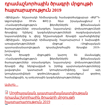
դրամաշնորհային ծրագրի մրցույթի
հայտարարություն 2019
«Ջինիշյան» հիշատակի հիմնադրամը համագործակցաբար «ՔԱՐԴ»
ԱգրոԿրեդիտ ՈՒՎԿ ՓԲԸ-ի հետ իրականացնում է
«Համագործակցություն ֆերմերներին ֆինանսական
ծառայություններ տրամադրելու նպատակով» փոխառություննրի
ծրագիրը: Ելնելով կազմակերպությունների ռազմավարական
նպատակներից և վերը հիշատակված ծրագրի պահանջներից՝
«Ջինիշյան» hիշատակի hիմնադրամը հայտարարում է նախագիծ-
առաջարկությունների մրցույթ՝ «Սոցիալական
պատասխանատվության դրամաշնորհային ծրագիր 2019»
խորագրով:
Սույն ծրագրի մրցույթին կարող են մասնակցել
«Համագործակցություն ֆերմերներին ֆինանսական
ծառայություններ տրամադրելու նպատակով» փոխառություննրի
ծրագրի մեջ ներգրավված և իրենց պարտականությունները
լավագույնս կատարած կոոպերատիվները, կամ այդ
կոոպերատիվների գործունեության տարածքում գործող
համայնքային, ոչ առևտրային կազմակերպությունները:
Ավելին ...
Սոցիալական պատասխանատվության
դրամաշնորհային ծրագրի մրցույթի
հայտարարություն 2019