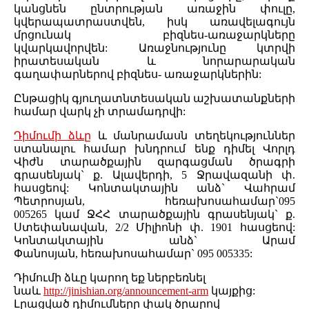
կանցնեն ընտրության առաջին փուլը,
կվերապատրաստվեն, իսկ առավելագույն
մրցունակ բիզնես-առաջարկները
կվարկավորվեն: Առաջնությունը կտրվի
իրատեսական և նորարարական
գաղափարներով բիզնես- առաջարկներին:
Ընթացիկ գյուղատնտեսական աշխատանքների
համար վարկ չի տրամադրվի:
Դիմումի ձևը
և մանրամասն տեղեկություններ
ստանալու համար խնդրում ենք դիմել Վորլդ
Վիժն տարածքային զարգացման ծրագրի
գրասենյակ` ք. Ալավերդի, 5 Ջրավազանի փ.
հասցեով: Կոնտակտային անձ` Վահրամ
Պետրոսյան, հեռախոսահամար`095
005265 կամ ՋՀՀ տարածքային գրասենյակ` ք.
Ստեփանավան, 2/2 Միլիոնի փ. 1901 հասցեով:
Կոնտակտային անձ` Արամ
Փանոսյան, հեռախոսահամար` 095 005335:
Դիմումի ձևը կարող եք ներբեռնել
նաև
http://jinishian.org/announcement-arm
կայքից:
Լրացված դիմումները փակ ծրարով