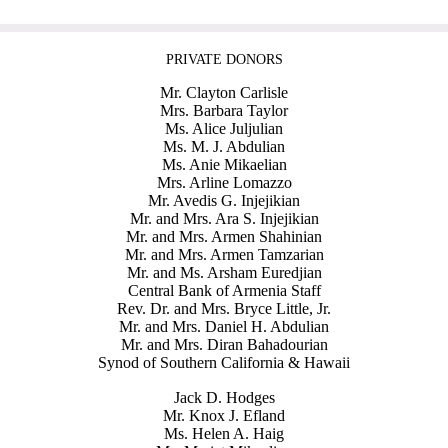
PRIVATE DONORS
Mr. Clayton Carlisle
Mrs. Barbara Taylor
Ms. Alice Juljulian
Ms. M. J. Abdulian
Ms. Anie Mikaelian
Mrs. Arline Lomazzo
Mr. Avedis G. Injejikian
Mr. and Mrs. Ara S. Injejikian
Mr. and Mrs. Armen Shahinian
Mr. and Mrs. Armen Tamzarian
Mr. and Ms. Arsham Euredjian
Central Bank of Armenia Staff
Rev. Dr. and Mrs. Bryce Little, Jr.
Mr. and Mrs. Daniel H. Abdulian
Mr. and Mrs. Diran Bahadourian
Synod of Southern California & Hawaii
Jack D. Hodges
Mr. Knox J. Efland
Ms. Helen A. Haig