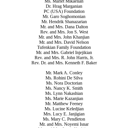
Ms. Mariet Mikaelian
Dr. Hrag Marganian
PC (USA) Foundation
Mr. Garo Soghomonian
Mr. Hendrik Shanazarian
Mr. and Mrs. Dana Dalton
Rev. and Mrs. Jon S. West
Mr. and Mrs. John Khanjian
Mr. and Mrs. David Nelson
Tufenkian Family Foundation
Mr. and Mrs. Gabriel Injejikian
Rev. and Mrs. R. John Harris, Jr.
Rev. Dr. and Mrs. Kenneth F. Baker
Mr. Mark A. Conley
Ms. Rohini De Silva
Ms. Nora Doctorian
Ms. Nancy K. Smith
Ms. Lynn Nakashian
Ms. Marie Kazanjian
Mr. Matthew Feeney
Ms. Lucine Keledjian
Mrs. Lucy E. Janjigian
Ms. Mary C. Pendleton
Mr. and Mrs. Noyemi Isnar